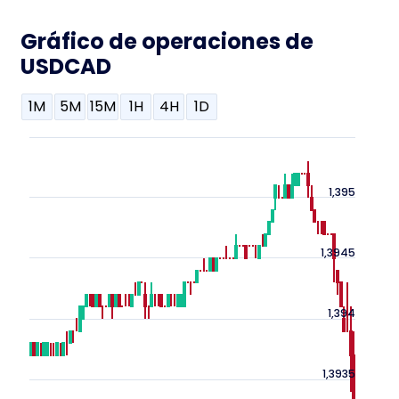
Gráfico de operaciones de
USDCAD
1M
5M
15M
1H
4H
1D
1,395
1,3945
1,394
1,3935