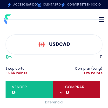
ACCESO RÁPIDO
CUENTA PRO
CONVIÉRTETE EN SOCIO
USDCAD
0
0
Swap corto
Comprar (Long)
-5.66 Points
-1.25 Points
VENDER
COMPRAR
0
0
Diferencial