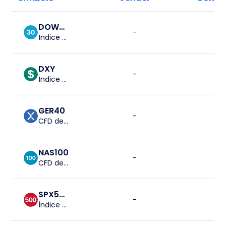
DOW30
-
-
Índice del Dow Jones Industrial Average
DXY
-
-
Índice del dólar estadounidense
GER40
-
-
CFD del Germany 40
NAS100
-
-
CFD del US 100 Cash
SPX500
-
-
Índice S&P 500