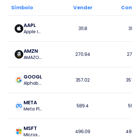
Símbolo
Vender
Compr
AAPL
311.8
312.3
Apple Inc
AMZN
270.94
271.5
AMAZON.COM INC
GOOGL
357.09
357.7
Alphabet Inc (Google) Clase C
META
589.45
590.1
Meta Platforms
MSFT
496.09
496.7
Microsoft Corp.