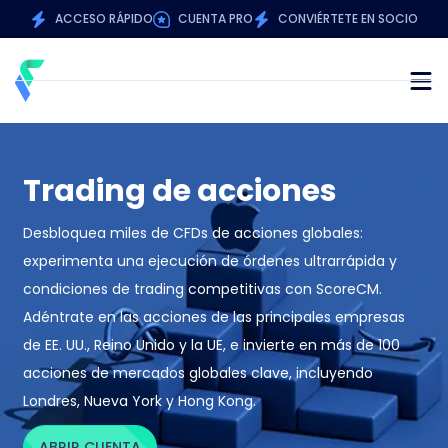
ACCESO RÁPIDO
CUENTA PRO
CONVIÉRTETE EN SOCIO
Trading de acciones
Desbloquea miles de CFDs de acciones globales:
experimenta una ejecución de órdenes ultrarrápida y
condiciones de trading competitivas con ScoreCM.
Adéntrate en las acciones de las principales empresas
de EE. UU., Reino Unido y la UE, e invierte en más de 100
acciones de mercados globales clave, incluyendo
Londres, Nueva York y Hong Kong.
ABRIR CUENTA