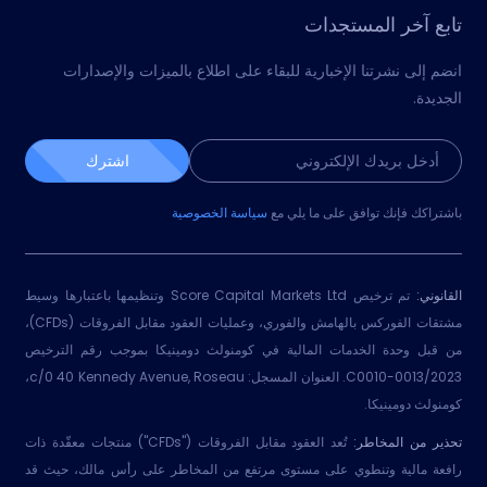
تابع آخر المستجدات
انضم إلى نشرتنا الإخبارية للبقاء على اطلاع بالميزات والإصدارات
الجديدة.
اشترك
باشتراكك فإنك توافق على ما يلي مع
سياسة الخصوصية
القانوني:
تم ترخيص Score Capital Markets Ltd وتنظيمها باعتبارها وسيط
مشتقات الفوركس بالهامش والفوري، وعمليات العقود مقابل الفروقات (CFDs)،
من قبل وحدة الخدمات المالية في كومنولث دومينيكا بموجب رقم الترخيص
2023/C0010-0013. العنوان المسجل: c/0 40 Kennedy Avenue, Roseau،
كومنولث دومينيكا.
تحذير من المخاطر:
تُعد العقود مقابل الفروقات ("CFDs") منتجات معقّدة ذات
رافعة مالية وتنطوي على مستوى مرتفع من المخاطر على رأس مالك، حيث قد