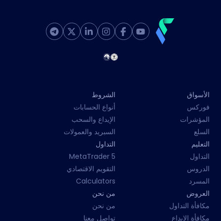
الأسواق
الشروط
فوركس
أنواع الحسابات
المؤشرات
الإيداع والسحب
السلع
السبريد والعمولات
التعليم
التداول
التداول
MetaTrader 5
الدروس
التقويم الاقتصادي
المسرد
Calculators
العروض
من نحن
مكافأة التداول
من نحن
مكافأة الإيداع
تواصل معنا