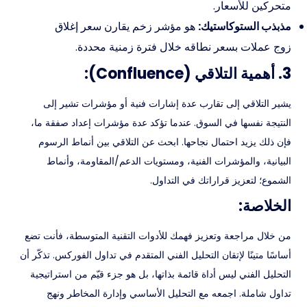
متحركين للأسعار.
مذبذب الستوكاستيك:
هو مؤشر زخم يقارن سعر إغلاق
زوج عملات بسعر نطاقه خلال فترة زمنية محددة.
3. أهمية التلاقي (Confluence):
يشير التلاقي إلى تقارب عدة إشارات فنية أو مؤشرات تشير إلى
النتيجة نفسها في السوق. عندما تؤكد عدة مؤشرات إعداد صفقة ما،
فإن ذلك يزيد احتمال نجاحها. ابحث عن التلاقي بين أنماط الرسوم
البيانية، والمؤشرات الفنية، ومستويات الدعم/المقاومة، وأنماط
الشموع؛ لتعزيز قراراتك في التداول.
الخلاصة:
من خلال مراجعة وتعزيز فهمك للأدوات التقنية المتوسطة، فأنت تضع
أساسًا متينًا لإتقان التحليل الفني المتقدم في تداول الفوركس. تذكّر أن
التحليل الفني ليس أداة قائمة بذاتها، بل هو جزء قيّم من استراتيجية
تداول شاملة. اجمعه مع التحليل الأساسي وإدارة المخاطر ونهج