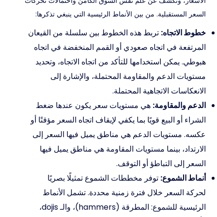
الأسعار، وتكشف عن علم نفس السوق الكامن واحتمالات تحركات
السعر المستقبلية. من بين الأنماط الرئيسية التي ينبغي تذكرها:
خطوط الاتجاه:
تربط هذه الخطوط بين سلسلة من القيعان
المرتفعة في اتجاه صعودي أو القمم المنخفضة في اتجاه
هبوطي. يمكن استخدامها للتأكد من اتجاه الاتجاه، وتحديد
مستويات الدعم والمقاومة المحتملة، والإشارة إلى
الانعكاسات الاتجاهية المحتملة.
الدعم والمقاومة:
هي مستويات سعر يكون عندها ضغط
الشراء أو البيع قويًا بما يكفي لإيقاف اتجاه السعر مؤقتًا أو
عكسه. مستويات الدعم هي مناطق يميل فيها السعر إلى
الارتداد، بينما مستويات المقاومة هي مناطق يميل فيها
السعر إلى التباطؤ أو التوقف.
أنماط الشموع:
توفر مخططات الشموع تمثيلًا بصريًا
لحركة السعر خلال فترة زمنية محددة. تشمل الأنماط
الرئيسية للشموع: المطرقة (hammers)، والـ dojis،