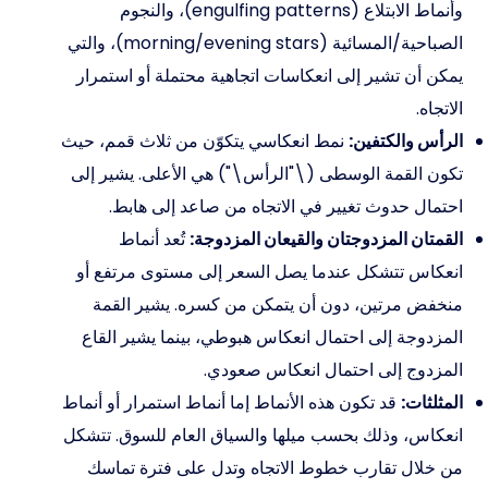
وأنماط الابتلاع (engulfing patterns)، والنجوم
الصباحية/المسائية (morning/evening stars)، والتي
يمكن أن تشير إلى انعكاسات اتجاهية محتملة أو استمرار
الاتجاه.
الرأس والكتفين:
نمط انعكاسي يتكوّن من ثلاث قمم، حيث
تكون القمة الوسطى (\"الرأس\") هي الأعلى. يشير إلى
احتمال حدوث تغيير في الاتجاه من صاعد إلى هابط.
القمتان المزدوجتان والقيعان المزدوجة:
تُعد أنماط
انعكاس تتشكل عندما يصل السعر إلى مستوى مرتفع أو
منخفض مرتين، دون أن يتمكن من كسره. يشير القمة
المزدوجة إلى احتمال انعكاس هبوطي، بينما يشير القاع
المزدوج إلى احتمال انعكاس صعودي.
المثلثات:
قد تكون هذه الأنماط إما أنماط استمرار أو أنماط
انعكاس، وذلك بحسب ميلها والسياق العام للسوق. تتشكل
من خلال تقارب خطوط الاتجاه وتدل على فترة تماسك