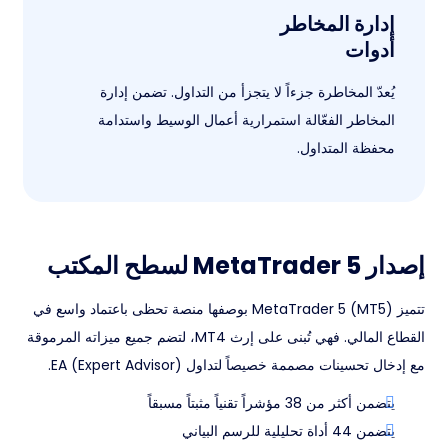
إدارة المخاطر
أدوات
يُعدّ المخاطرة جزءاً لا يتجزأ من التداول. تضمن إدارة
المخاطر الفعّالة استمرارية أعمال الوسيط واستدامة
محفظة المتداول.
إصدار MetaTrader 5 لسطح المكتب
تتميز MetaTrader 5 (MT5) بوصفها منصة تحظى باعتماد واسع في
القطاع المالي. فهي تُبنى على إرث MT4، لتضم جميع ميزاته المرموقة
مع إدخال تحسينات مصممة خصيصاً لتداول EA (Expert Advisor).
يتضمن أكثر من 38 مؤشراً تقنياً مثبتاً مسبقاً
يتضمن 44 أداة تحليلية للرسم البياني