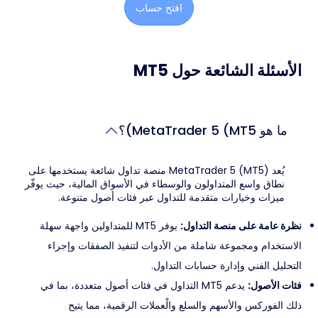
افتح حساب
الأسئلة الشائعة حول MT5
ما هو MetaTrader 5 (MT5)؟
يُعد MetaTrader 5 (MT5) منصة تداول شائعة يستخدمها على
نطاق واسع المتداولون والوسطاء في الأسواق المالية، حيث يوفّر
ميزات وخيارات متقدمة للتداول عبر فئات أصول متنوعة.
نظرة عامة على منصة التداول:
يوفر MT5 للمتداولين واجهة سهلة
الاستخدام ومجموعة شاملة من الأدوات لتنفيذ الصفقات وإجراء
التحليل الفني وإدارة حسابات التداول.
فئات الأصول:
يدعم MT5 التداول في فئات أصول متعددة، بما في
ذلك الفوركس والأسهم والسلع والْعملات الرقمية، مما يتيح