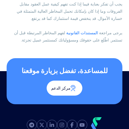
يجب أن تفكر بعناية فيما إذا كنت تفهم كيفية عمل العقود مقابل
الفروقات وما إذا كان بإمكانك تحمل المخاطر العالية المتمثلة في
خسارة الأموال. قد ينخفض قيمة استثمارك كما قد يرتفع.
يرجى مراجعة
المستندات القانونية
لفهم المخاطر المرتبطة قبل أن
تستثمر. اطّلع على حقوقك ومسؤولياتك كمستثمر عميل تجزئة.
للمساعدة، تفضل بزيارة موقعنا
مركز الدعم