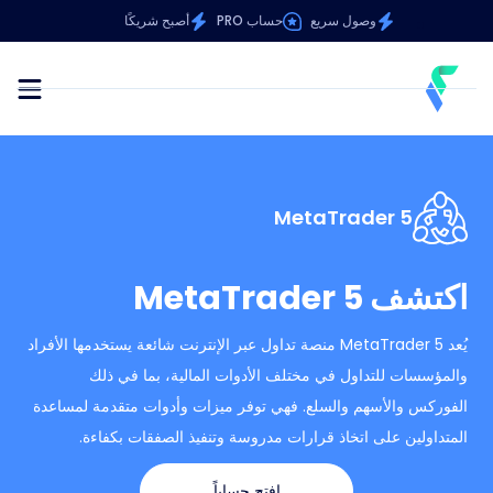
وصول سريع
حساب PRO
أصبح شريكًا
MetaTrader 5
اكتشف MetaTrader 5
يُعد MetaTrader 5 منصة تداول عبر الإنترنت شائعة يستخدمها الأفراد
والمؤسسات للتداول في مختلف الأدوات المالية، بما في ذلك
الفوركس والأسهم والسلع. فهي توفر ميزات وأدوات متقدمة لمساعدة
المتداولين على اتخاذ قرارات مدروسة وتنفيذ الصفقات بكفاءة.
افتح حساباً