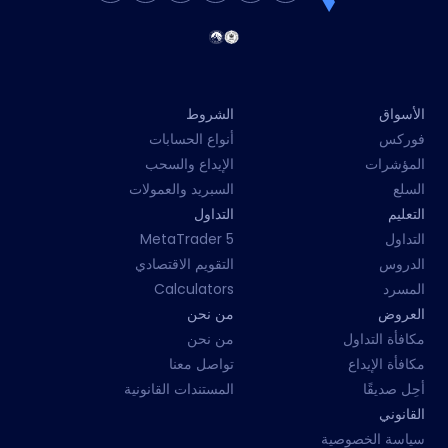
الأسواق
الشروط
فوركس
أنواع الحسابات
المؤشرات
الإيداع والسحب
السلع
السبريد والعمولات
التعليم
التداول
التداول
MetaTrader 5
الدروس
التقويم الاقتصادي
المسرد
Calculators
العروض
من نحن
مكافأة التداول
من نحن
مكافأة الإيداع
تواصل معنا
أحِل صديقًا
المستندات القانونية
القانوني
سياسة الخصوصية