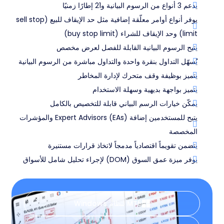
يدعم 3 أنواع من الرسوم البيانية و21 إطارًا زمنيًا
يوفر أنواع أوامر معلّقة إضافية مثل حد الإيقاف للبيع (sell stop
limit) وحد الإيقاف للشراء (buy stop limit)
يتيح الرسوم البيانية القابلة للفصل لعرض مخصص
يُسهّل التداول بنقرة واحدة والتداول مباشرة من الرسوم البيانية
يتميز بوظيفة وقف متحرك لإدارة المخاطر
يتميز بواجهة بديهية وسهلة الاستخدام
يمكّن خيارات الرسم البياني قابلة للتخصيص بالكامل
يتيح للمستخدمين إضافة Expert Advisors (EAs) والمؤشرات
المخصصة
يتضمن تقويماً اقتصادياً مدمجاً لاتخاذ قرارات مستنيرة
يوفر ميزة عمق السوق (DOM) لإجراء تحليل شامل للأسواق
MT5 لنظام Windows