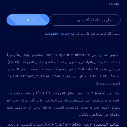
الجديدة.
اشترك
باشتراكك فإنك توافق على ما يلي مع
سياسة الخصوصية
القانوني:
تم ترخيص Score Capital Markets Ltd وتنظيمها باعتبارها وسيط
مشتقات الفوركس بالهامش والفوري، وعمليات العقود مقابل الفروقات (CFDs)،
من قبل وحدة الخدمات المالية في كومنولث دومينيكا بموجب رقم الترخيص
2023/C0010-0013. العنوان المسجل: c/0 40 Kennedy Avenue, Roseau،
كومنولث دومينيكا.
تحذير من المخاطر:
تُعد العقود مقابل الفروقات ("CFDs") منتجات معقّدة ذات
رافعة مالية وتنطوي على مستوى مرتفع من المخاطر على رأس مالك، حيث قد
تتحرك الأسعار بسرعة ضدك. قد تتجاوز الخسائر ودائعك. يُرجى قراءة وفهم وثيقة
الإفصاح عن المخاطر بالكامل.
المناطق المحظورة:
لا تقدم Score Capital Markets خدمات للمقيمين في بعض