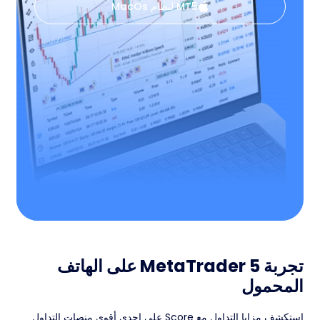
MT5 لنظام MacOs
تجربة MetaTrader 5 على الهاتف
المحمول
استكشف مزايا التداول مع Score على إحدى أقوى منصات التداول