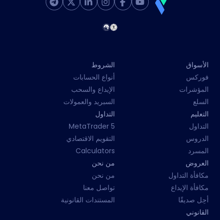
الأسواق
الشروط
فوركس
أنواع الحسابات
المؤشرات
الإيداع والسحب
السلع
السبريد والعمولات
التعليم
التداول
التداول
MetaTrader 5
الدروس
التقويم الاقتصادي
المسرد
Calculators
العروض
من نحن
مكافأة التداول
من نحن
مكافأة الإيداع
تواصل معنا
أحِل صديقًا
المستندات القانونية
القانوني