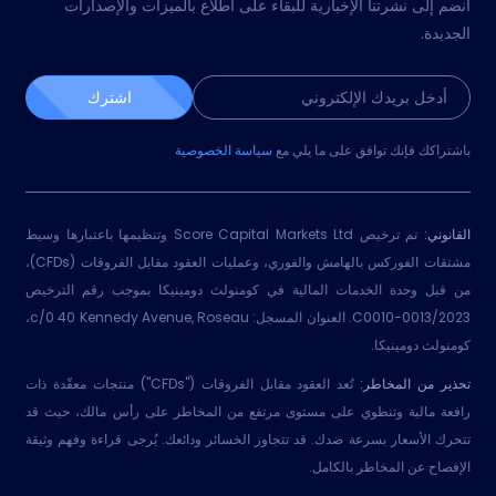
انضم إلى نشرتنا الإخبارية للبقاء على اطلاع بالميزات والإصدارات
الجديدة.
اشترك
باشتراكك فإنك توافق على ما يلي مع
سياسة الخصوصية
القانوني:
تم ترخيص Score Capital Markets Ltd وتنظيمها باعتبارها وسيط
مشتقات الفوركس بالهامش والفوري، وعمليات العقود مقابل الفروقات (CFDs)،
من قبل وحدة الخدمات المالية في كومنولث دومينيكا بموجب رقم الترخيص
2023/C0010-0013. العنوان المسجل: c/0 40 Kennedy Avenue, Roseau،
كومنولث دومينيكا.
تحذير من المخاطر:
تُعد العقود مقابل الفروقات ("CFDs") منتجات معقّدة ذات
رافعة مالية وتنطوي على مستوى مرتفع من المخاطر على رأس مالك، حيث قد
تتحرك الأسعار بسرعة ضدك. قد تتجاوز الخسائر ودائعك. يُرجى قراءة وفهم وثيقة
الإفصاح عن المخاطر بالكامل.