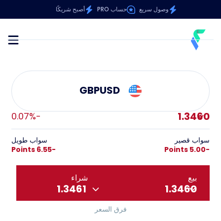
وصول سريع
حساب PRO
أصبح شريكًا
GBPUSD
1.3460
-0.07%
سواب قصير
سواب طويل
-6.55 Points
-5.00 Points
بيع
شراء
1.3461
1.3460
فرق السعر