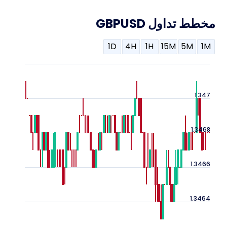
مخطط تداول GBPUSD
1D
4H
1H
15M
5M
1M
1.347
1.3468
1.3466
1.3464