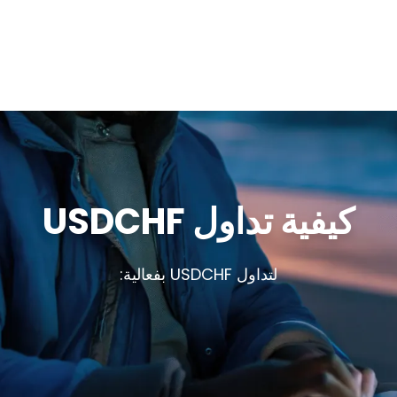
كيفية تداول USDCHF
لتداول USDCHF بفعالية: