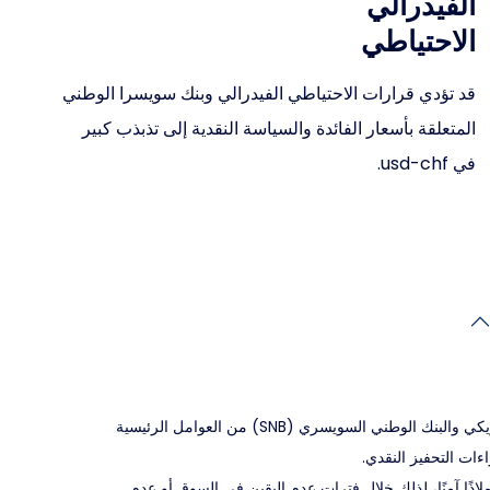
الفيدرالي
الاحتياطي
قد تؤدي قرارات الاحتياطي الفيدرالي وبنك سويسرا الوطني
المتعلقة بأسعار الفائدة والسياسة النقدية إلى تذبذب كبير
في usd-chf.
تُعد سياسات الاحتياطي الفيدرالي الأمريكي والبنك الوطني السويسري (SNB) من العوامل الرئيسية
اذًا آمنًا، لذلك خلال فترات عدم اليقين في السوق أو عدم