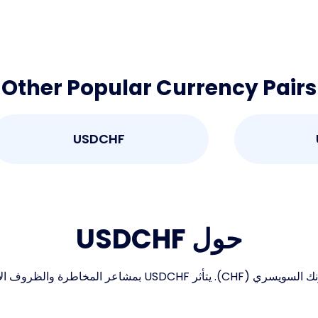
Other Popular Currency Pairs
USDCHF
حول USDCHF
يمثل زوج USDCHF سعر صرف الدولار الأمريكي (USD) مقابل الف