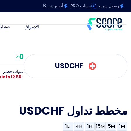
وصول سريع
حساب PRO
أصبح شريكًا
الأسواق
حسابا
0
USDCHF
سواب قصير
-12.55 Points
مخطط تداول USDCHF
1D
4H
1H
15M
5M
1M