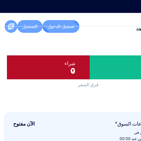
تسجيل الدخول
التسجيل
ذة
شراء
0
فرق السعر
ات السوق*
الآن مفتوح
ق في
 عند 00:00