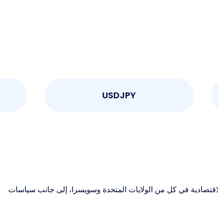
USDJPY
رنك السويسري (CHF). يتأثر USDCHF بمشاعر المخاطرة والظروف الاقتصادية في كل من الولايات المتحدة وسويسرا، إلى جانب سياسات