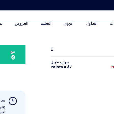
ت
التداول
الرؤى
التعليم
العروض
نب
0
بيع
0
سواب طويل
4.87 Points
ساع
يُغل
الاثنين