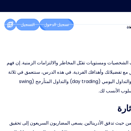
تسجيل الدخول
التسجيل
ذة
لشخصيات ومستويات تقبّل المخاطر والالتزامات الزمنية. إن فهم
فق مع تفضيلاتك وأهدافك الفردية. في هذه الدرس، سنتعمق في ثلاثة
أساليب رئيسية لتداول الفوركس—المضاربة السريعة (scalping) والتداول اليومي (day trading) والتداول المتأرجح (swing
 من حيث تدفق الأدرينالين. يسعى المضاربون السريعون إلى تحقيق