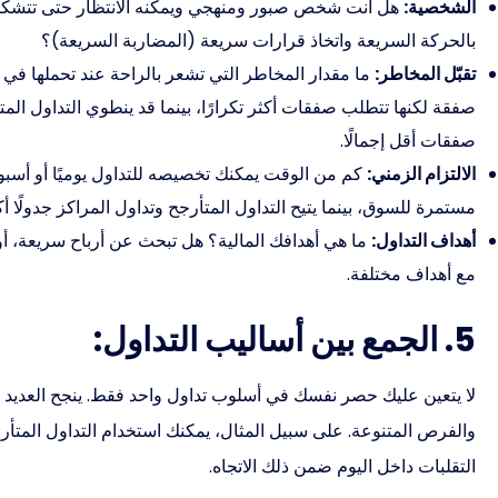
الشخصية:
هل أنت شخص صبور ومنهجي ويمكنه الانتظار حتى تتشكل ال
بالحركة السريعة واتخاذ قرارات سريعة (المضاربة السريعة)؟
تقبّل المخاطر:
ما مقدار المخاطر التي تشعر بالراحة عند تحملها في
صفقة لكنها تتطلب صفقات أكثر تكرارًا، بينما قد ينطوي التداول ال
صفقات أقل إجمالًا.
الالتزام الزمني:
كم من الوقت يمكنك تخصيصه للتداول يوميًا أو أسبوع
مستمرة للسوق، بينما يتيح التداول المتأرجح وتداول المراكز جدولًا أك
أهداف التداول:
ما هي أهدافك المالية؟ هل تبحث عن أرباح سريعة، أو
مع أهداف مختلفة.
5. الجمع بين أساليب التداول:
لا يتعين عليك حصر نفسك في أسلوب تداول واحد فقط. ينجح العديد
والفرص المتنوعة. على سبيل المثال، يمكنك استخدام التداول المتأرجح
التقلبات داخل اليوم ضمن ذلك الاتجاه.