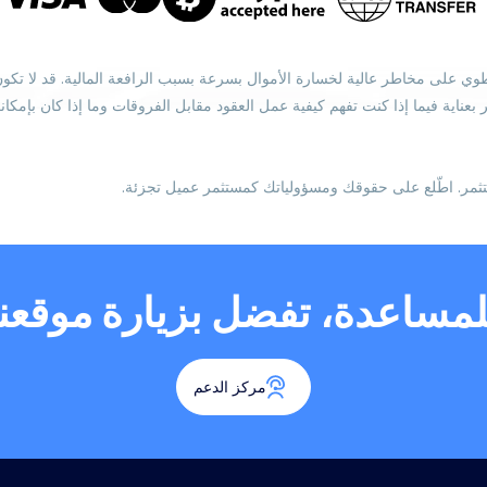
 مقابل الفروقات (CFDs) أدوات معقدة وتنطوي على مخاطر عالية لخسارة الأموال بسرعة بسبب الرافعة ا
ناية فيما إذا كنت تفهم كيفية عمل العقود مقابل الفروقات وما إذا كان بإمكا
ثمر. اطّلع على حقوقك ومسؤولياتك كمستثمر عميل تجزئة.
لمساعدة، تفضل بزيارة موقعنا
مركز الدعم