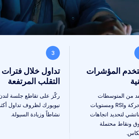
3
خدم المؤشرات
تداول خلال فترات
ية
التقلب المرتفعة
د من المتوسطات
ركّز على تقاطع جلسة لندن
المتحركة وRSI ومستويات
نيويورك لظروف تداول أكثر
ناتشي لتحديد اتجاهات
نشاطاً وزيادة السيولة.
ق ونقاط محتملة
عكاس.