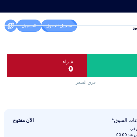
تسجيل الدخول
التسجيل
ذة
شراء
0
فرق السعر
ات السوق*
الآن مفتوح
ق في
 عند 00:00