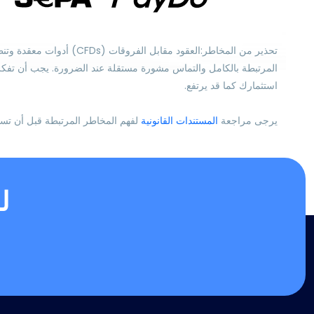
تحذير من المخاطر:العقود
المرتبطة بالكامل والتماس مشورة مستقلة عند الضرورة. يجب أن تفكر بع
استثمارك كما قد يرتفع.
يرجى مراجعة
المستندات القانونية
لفهم المخاطر المرتبطة قبل أن تست
ل