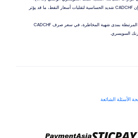
وبما أن كندا تُعد من كبار مصدّري النفط، فإن CADCHF شديد الحساسية لتقلبات أسعار النفط، ما قد يؤثر
تؤثر معنويات السوق العالمية، ولا سيما المرتبطة بمدى شهية المخاطرة، في سعر صرف CADCHF
رنك السويسري.
ة الأسئلة الشائعة