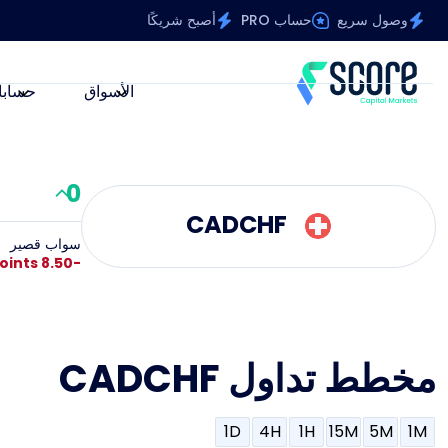
وصول سريع
حساب PRO
أصبح شريكًا
الأسواق
حسابا
0
CADCHF
سواب قصير
-8.50 Points
مخطط تداول CADCHF
1D
4H
1H
15M
5M
1M