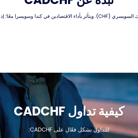
يمثل زوج CADCHF سعر الصرف بين الدولار الكندي (CAD) والفرنك السويسري (CHF). ويتأثر 
كيفية تداول CADCHF
للتداول بشكل فعّال على CADCHF: