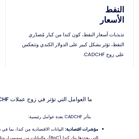
النفط
الأسعار
تذبذبات أسعار النفط، كون كندا من كبار مُصدّري
النفط، تؤثر بشكل كبير على الدولار الكندي وتنعكس
على زوج CADCHF.
ما العوامل التي تؤثر في زوج عملات CADCHF؟
يتأثر CADCHF بعدة عوامل رئيسية:
مؤشرات اقتصادية:
البيانات الاقتصادية من كندا، بما في 
التي يحددها بنك كندا (BoC)، والبيانات من سويسرا، مثل قرارات السياسة النقدية للبنك السويسري الوطني (SNB).