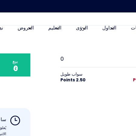
ت
التداول
الرؤى
التعليم
العروض
نب
0
بيع
0
سواب طويل
2.50 Points
ساع
يُغل
الاثنين