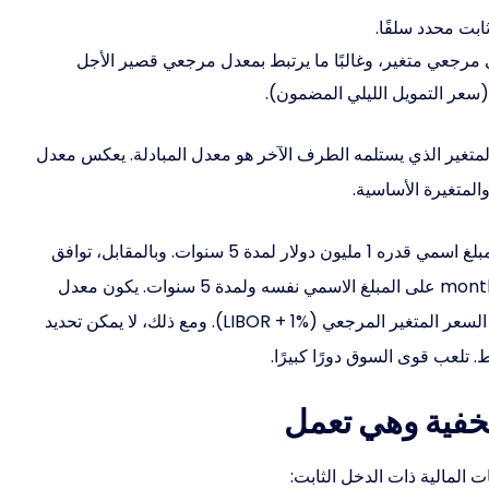
ابت محدد سلفًا.
ي مرجعي متغير، وغالبًا ما يرتبط بمعدل مرجعي قصير الأجل
المتغير الذي يستلمه الطرف الآخر هو معدل المبادلة. يعكس معدل
المتغيرة الأساسية.
توافق الشركة (A) على دفع معدل فائدة ثابت قدره 5% على مبلغ اسمي قدره 1 مليون دولار لمدة 5 سنوات. وبالمقابل، توافق
الشركة (B) على دفع معدل فائدة متغير بناءً على 6-month LIBOR + 1% على المبلغ الاسمي نفسه ولمدة 5 سنوات. يكون معدل
المبادلة في هذا السيناريو هو الفرق بين السعر الثابت (5%) ومؤشر السعر المتغير المرجعي (LIBOR + 1%). ومع ذلك، لا يمكن تحديد
 تلعب قوى السوق دورًا كبيرًا.
لخفية وهي تعمل
 المالية ذات الدخل الثابت: