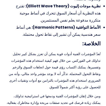
نظرية موجات إليوت (Elliott Wave Theory):
تقترح
هذه النظرية أن أسعار السوق تتحرك في أنماط موجية
متكررة مدفوعة بعلم نفس المستثمرين.
الأنماط التوافقية (Harmonic Patterns):
هي أنماط
سعر هندسية يمكن أن تشير إلى نقاط تحول محتملة.
الخلاصة:
تُعدّ المؤشرات الفنية أدوات قوية يمكن أن تعزز بشكل كبير تحليل
تداولك في الفوركس. من خلال فهم كيفية استخدام هذه المؤشرات
وتفسيرها، يمكنك اكتساب رؤى قيمة حول اتجاهات السوق والزخم
ونقاط التحول المحتملة. تذكّر أنه لا يوجد مؤشر واحد مثالي، وأنه من
الضروري استخدام هذه المؤشرات بالتزامن مع أدوات وتقنيات أخرى
للحصول على رؤية أكثر شمولاً للسوق.
ومن خلال إتقان المؤشرات الفنية ودمجها في استراتيجية تداولك،
يمكنك زيادة فرصك في تحديد صفقات مربحة وإدارة مخاطرِك بفعالية.