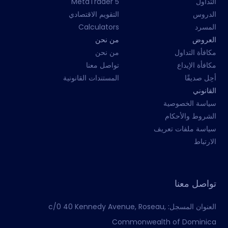
التداول
MetaTrader 5
الدروس
التقويم الاقتصادي
المسرد
Calculators
العروض
من نحن
مكافأة التداول
من نحن
مكافأة الإيداع
تواصل معنا
أحِل صديقًا
المستندات القانونية
القانوني
سياسة الخصوصية
الشروط والأحكام
سياسة ملفات تعريف
الارتباط
تواصل معنا
العنوان المسجل:
c/0 40 Kennedy Avenue, Roseau,
Commonwealth of Dominica