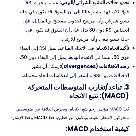
تحديد حالات التشبع الشرائي/البيعي:
عندما يتحرك RSI
فوق 70، فهذا يشير غالبًا إلى أن السوق قد يكون في حالة
تشبع شرائي وأنه مرشح لحدوث تصحيح. وبالمقابل، فإن
انخفاض RSI دون 30 يدل على أن السوق قد يكون في
حالة تشبع بيعي وأنه مرشح للارتداد.
تأكيد اتجاه الاتجاه:
في الاتجاه الصاعد، يميل RSI إلى البقاء
فوق 50، بينما في الاتجاه الهابط يميل إلى البقاء دون 50.
رصد الاختلافات (Divergences):
يمكن أن تشير
الاختلافات بين RSI والسعر إلى انعكاسات اتجاه محتملة.
3. تباعد/تقارب المتوسطات المتحركة
(MACD): تتبع الاتجاه
يُعدّ MACD مؤشر زخم يتبع الاتجاه، ويعرض العلاقة بين متوسطين
متحركين لأسعار معينة. ويتكون من خطين: خط MACD وخط الإشارة.
كيفية استخدام MACD: