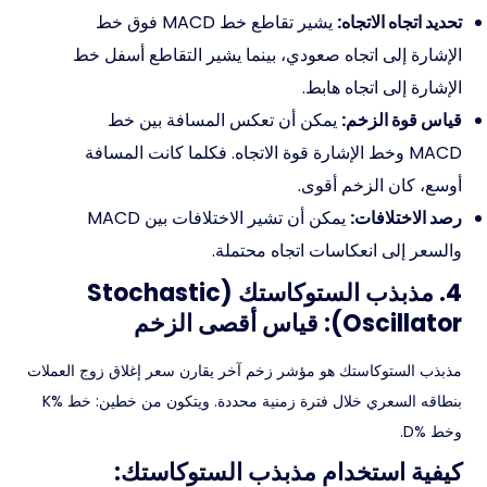
تحديد اتجاه الاتجاه:
يشير تقاطع خط MACD فوق خط
الإشارة إلى اتجاه صعودي، بينما يشير التقاطع أسفل خط
الإشارة إلى اتجاه هابط.
قياس قوة الزخم:
يمكن أن تعكس المسافة بين خط
MACD وخط الإشارة قوة الاتجاه. فكلما كانت المسافة
أوسع، كان الزخم أقوى.
رصد الاختلافات:
يمكن أن تشير الاختلافات بين MACD
والسعر إلى انعكاسات اتجاه محتملة.
4. مذبذب الستوكاستك (Stochastic
Oscillator): قياس أقصى الزخم
مذبذب الستوكاستك هو مؤشر زخم آخر يقارن سعر إغلاق زوج العملات
بنطاقه السعري خلال فترة زمنية محددة. ويتكون من خطين: خط %K
وخط %D.
كيفية استخدام مذبذب الستوكاستك: