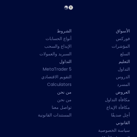
الأسواق
الشروط
فوركس
أنواع الحسابات
المؤشرات
الإيداع والسحب
السلع
السبريد والعمولات
التعليم
التداول
التداول
MetaTrader 5
الدروس
التقويم الاقتصادي
المسرد
Calculators
العروض
من نحن
مكافأة التداول
من نحن
مكافأة الإيداع
تواصل معنا
أحِل صديقًا
المستندات القانونية
القانوني
سياسة الخصوصية