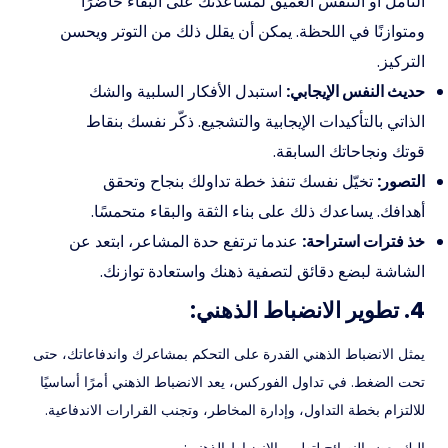
التأمل أو التنفس العميق لمساعدتك على البقاء حاضرًا
ومتوازنًا في اللحظة. يمكن أن يقلل ذلك من التوتر ويحسن
التركيز.
حديث النفس الإيجابي:
استبدل الأفكار السلبية والشك
الذاتي بالتأكيدات الإيجابية والتشجيع. ذكّر نفسك بنقاط
قوتك ونجاحاتك السابقة.
التصور:
تخيّل نفسك تنفذ خطة تداولك بنجاح وتحقق
أهدافك. يساعدك ذلك على بناء الثقة والبقاء متحمسًا.
خذ فترات استراحة:
عندما ترتفع حدة المشاعر، ابتعد عن
الشاشة لبضع دقائق لتصفية ذهنك واستعادة توازنك.
4. تطوير الانضباط الذهني:
يمثل الانضباط الذهني القدرة على التحكم بمشاعرك واندفاعاتك، حتى
تحت الضغط. في تداول الفوركس، يعد الانضباط الذهني أمرًا أساسيًا
للالتزام بخطة التداول، وإدارة المخاطر، وتجنب القرارات الاندفاعية.