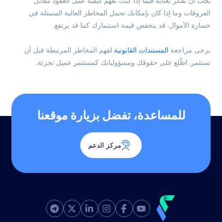
يجب أن تفكر بعناية فيما إذا كنت تفهم كيفية عمل العقود مقابل
الفروقات وما إذا كان بإمكانك تحمل المخاطر العالية المتمثلة في
خسارة الأموال. قد ينخفض قيمة استثمارك كما قد يرتفع.
يرجى مراجعة
المستندات القانونية
لفهم المخاطر المرتبطة قبل أن
تستثمر. اطّلع على حقوقك ومسؤولياتك كمستثمر عميل تجزئة.
للمساعدة، تفضل بزيارة موقعنا
مركز الدعم