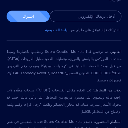
اشترك
باشتراكك فإنك توافق على ما يلي مع
سياسة الخصوصية
القانوني:
تم ترخيص Score Capital Markets Ltd وتنظيمها باعتبارها وسيط
مشتقات الفوركس بالهامش والفوري، وعمليات العقود مقابل الفروقات (CFDs)،
من قبل وحدة الخدمات المالية في كومنولث دومينيكا بموجب رقم الترخيص
2023/C0010-0013. العنوان المسجل: c/0 40 Kennedy Avenue, Roseau،
كومنولث دومينيكا.
تحذير من المخاطر:
تُعد العقود مقابل الفروقات ("CFDs") منتجات معقّدة ذات
رافعة مالية وتنطوي على مستوى مرتفع من المخاطر على رأس مالك، حيث قد
تتحرك الأسعار بسرعة ضدك. قد تتجاوز الخسائر ودائعك. يُرجى قراءة وفهم وثيقة
الإفصاح عن المخاطر بالكامل.
المناطق المحظورة:
لا تقدم Score Capital Markets خدمات للمقيمين في بعض