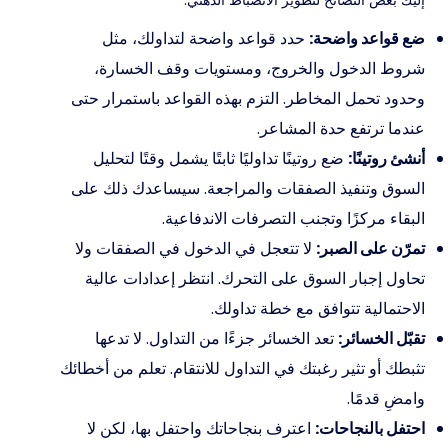
إليك بعض النصائح لتطوير الانضباط الذهني:
ضع قواعد واضحة:
حدد قواعد واضحة لتداولك، مثل
شروط الدخول والخروج، ومستويات وقف الخسارة،
وحدود تحمل المخاطر. التزم بهذه القواعد باستمرار حتى
عندما ترتفع حدة المشاعر.
أنشئ روتينًا:
ضع روتينًا تداوليًا ثابتًا يشمل وقتًا لتحليل
السوق وتنفيذ الصفقات والمراجعة. سيساعدك ذلك على
البقاء مركزًا وتجنب التصرفات الاندفاعية.
تمرّن على الصبر:
لا تتعجل في الدخول في الصفقات ولا
تحاول إجبار السوق على التحرك. انتظر إعدادات عالية
الاحتمالية تتوافق مع خطة تداولك.
تقبّل الخسائر:
تعد الخسائر جزءًا من التداول. لا تدعها
تثبطك أو تثير رغبتك في التداول للانتقام. تعلم من أخطائك
وامضِ قدمًا.
احتفل بالنجاحات:
اعترف بنجاحاتك واحتفل بها، لكن لا