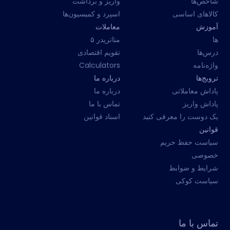
شاخص‌ها
واریز و برداشت
کالاهای اساسی
اسپرد و کمیسیون‌ها
آموزش
معاملات
ها
متاتریدر ۵
درس‌ها
تقویم اقتصادی
واژه‌نامه
Calculators
ترویج‌ها
درباره ما
پاداش معاملاتی
درباره ما
پاداش واریز
تماس با ما
یک دوست را معرفی کنید
اسناد قوانین
قوانین
سیاست حفظ حریم
خصوصی
شرایط و ضوابط
سیاست کوکی
تماس با ما