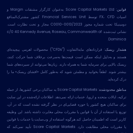
قوانین:
Score Capital Markets Ltd به‌عنوان کارگزار مشتقات Margin و
اسپات FX، CFD توسط Financial Services Unit کشور مشترک‌المنافع
دومینیکا تحت شماره مجوز 2023/C0010-0013 مجاز و تحت نظارت است.
نشانی ثبت‌شده: c/0 40 Kennedy Avenue, Roseau, Commonwealth of
Dominica.
هشدار ریسک:
قراردادهای مابه‌التفاوت ("CFDs") محصولات اهرمی پیچیده‌ای
هستند و به‌دلیل اینکه ممکن است قیمت‌ها به‌سرعت برخلاف شما حرکت کنند،
ریسک بالایی برای سرمایه شما به همراه دارند. زیان‌ها می‌توانند از سپرده‌های شما
بیشتر شوند. لطفاً بخوانید و مطمئن شوید که به‌طور کامل «افشای ریسک» ما را
درک کرده‌اید.
مناطق محدودشده:
Score Capital Markets به ساکنان برخی کشورها، از جمله
ترکیه، ایالات متحده و اروپا، خدمات ارائه نمی‌دهد. اطلاعات ارائه‌شده در این سایت
برای ساکنان هیچ کشور یا حوزه قضایی‌ای در نظر گرفته نشده است که در آن،
توزیع یا استفاده از آن با قوانین یا مقررات محلی مغایرت داشته باشد. این وظیفه
کاربر است که اطمینان حاصل کند هرگونه استفاده از وب‌سایت یا خدمات با قوانین
یا مقررات محلی مطابقت دارد. Score Capital Markets تأیید نمی‌کند که