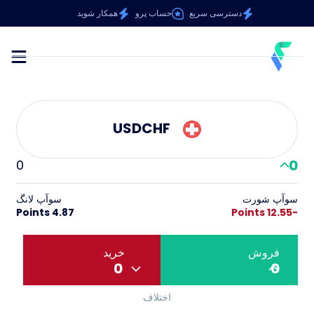
دسترسی سریع
حساب پرو
همکار شوید
USDCHF
0
0
سوآپ شورت
سوآپ لانگ
4.87 Points
-12.55 Points
فروش
خرید
0
0
اختلاف