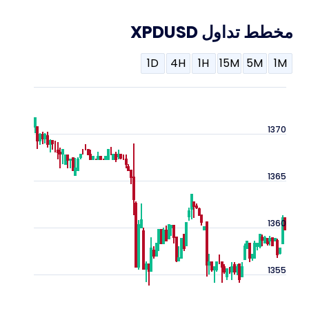
مخطط تداول XPDUSD
1D
4H
1H
15M
5M
1M
1370
1365
1360
1355