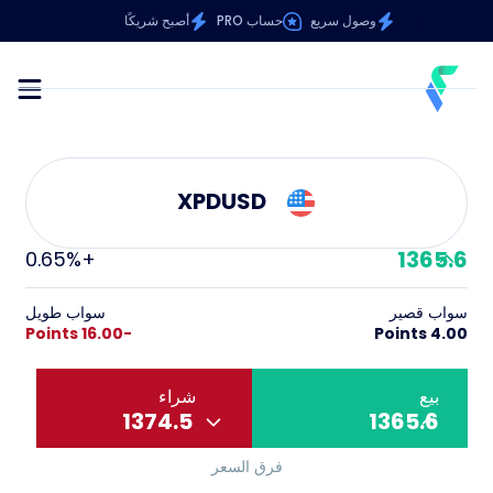
وصول سريع
حساب PRO
أصبح شريكًا
XPDUSD
1365.6
+0.65%
سواب قصير
سواب طويل
-16.00 Points
4.00 Points
بيع
شراء
1374.5
1365.6
فرق السعر