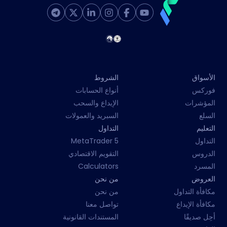
الأسواق
الشروط
فوركس
أنواع الحسابات
المؤشرات
الإيداع والسحب
السلع
السبريد والعمولات
التعليم
التداول
التداول
MetaTrader 5
الدروس
التقويم الاقتصادي
المسرد
Calculators
العروض
من نحن
مكافأة التداول
من نحن
مكافأة الإيداع
تواصل معنا
أحِل صديقًا
المستندات القانونية