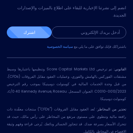
انضم إلى نشرتنا الإخبارية للبقاء على اطلاع بالميزات والإصدارات
الجديدة.
اشترك
باشتراكك فإنك توافق على ما يلي مع
سياسة الخصوصية
القانوني:
تم ترخيص Score Capital Markets Ltd وتنظيمها باعتبارها وسيط
مشتقات الفوركس بالهامش والفوري، وعمليات العقود مقابل الفروقات (CFDs)،
من قبل وحدة الخدمات المالية في كومنولث دومينيكا بموجب رقم الترخيص
2023/C0010-0013. العنوان المسجل: c/0 40 Kennedy Avenue, Roseau،
كومنولث دومينيكا.
تحذير من المخاطر:
تُعد العقود مقابل الفروقات ("CFDs") منتجات معقّدة ذات
رافعة مالية وتنطوي على مستوى مرتفع من المخاطر على رأس مالك، حيث قد
تتحرك الأسعار بسرعة ضدك. قد تتجاوز الخسائر ودائعك. يُرجى قراءة وفهم وثيقة
الإفصاح عن المخاطر بالكامل.