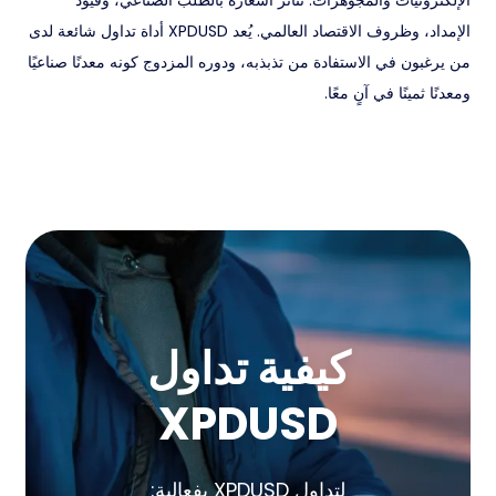
الإلكترونيات والمجوهرات. تتأثر أسعاره بالطلب الصناعي، وقيود
الإمداد، وظروف الاقتصاد العالمي. يُعد XPDUSD أداة تداول شائعة لدى
من يرغبون في الاستفادة من تذبذبه، ودوره المزدوج كونه معدنًا صناعيًا
ومعدنًا ثمينًا في آنٍ معًا.
كيفية تداول
XPDUSD
لتداول XPDUSD بفعالية: