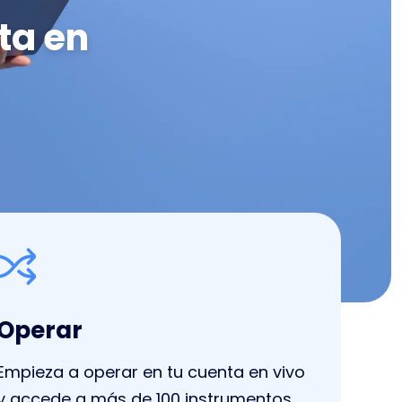
ta en
Operar
Empieza a operar en tu cuenta en vivo
y accede a más de 100 instrumentos