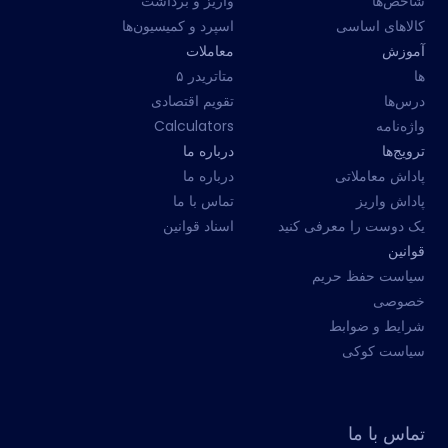
شاخص‌ها
واریز و برداشت
کالاهای اساسی
اسپرد و کمیسیون‌ها
آموزش
معاملات
ها
متاتریدر ۵
درس‌ها
تقویم اقتصادی
واژه‌نامه
Calculators
ترویج‌ها
درباره ما
پاداش معاملاتی
درباره ما
پاداش واریز
تماس با ما
یک دوست را معرفی کنید
اسناد قوانین
قوانین
سیاست حفظ حریم
خصوصی
شرایط و ضوابط
سیاست کوکی
تماس با ما