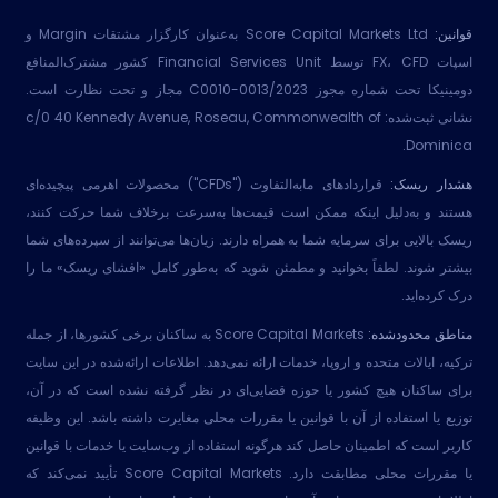
قوانین:
Score Capital Markets Ltd به‌عنوان کارگزار مشتقات Margin و
اسپات FX، CFD توسط Financial Services Unit کشور مشترک‌المنافع
دومینیکا تحت شماره مجوز 2023/C0010-0013 مجاز و تحت نظارت است.
نشانی ثبت‌شده: c/0 40 Kennedy Avenue, Roseau, Commonwealth of
Dominica.
هشدار ریسک:
قراردادهای مابه‌التفاوت ("CFDs") محصولات اهرمی پیچیده‌ای
هستند و به‌دلیل اینکه ممکن است قیمت‌ها به‌سرعت برخلاف شما حرکت کنند،
ریسک بالایی برای سرمایه شما به همراه دارند. زیان‌ها می‌توانند از سپرده‌های شما
بیشتر شوند. لطفاً بخوانید و مطمئن شوید که به‌طور کامل «افشای ریسک» ما را
درک کرده‌اید.
مناطق محدودشده:
Score Capital Markets به ساکنان برخی کشورها، از جمله
ترکیه، ایالات متحده و اروپا، خدمات ارائه نمی‌دهد. اطلاعات ارائه‌شده در این سایت
برای ساکنان هیچ کشور یا حوزه قضایی‌ای در نظر گرفته نشده است که در آن،
توزیع یا استفاده از آن با قوانین یا مقررات محلی مغایرت داشته باشد. این وظیفه
کاربر است که اطمینان حاصل کند هرگونه استفاده از وب‌سایت یا خدمات با قوانین
یا مقررات محلی مطابقت دارد. Score Capital Markets تأیید نمی‌کند که