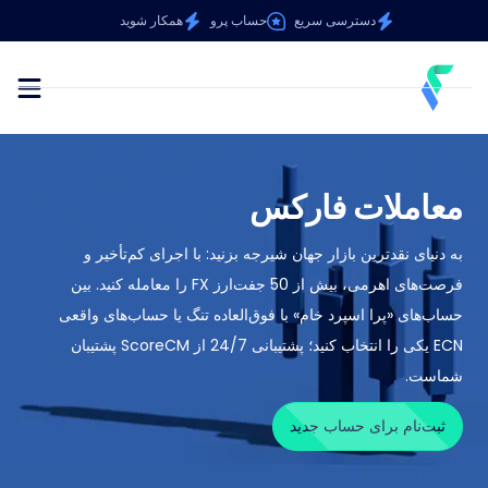
دسترسی سریع
حساب پرو
همکار شوید
معاملات فارکس
به دنیای نقدترین بازار جهان شیرجه بزنید: با اجرای کم‌تأخیر و
فرصت‌های اهرمی، بیش از 50 جفت‌ارز FX را معامله کنید. بین
حساب‌های «پرا اسپرد خام» با فوق‌العاده تنگ یا حساب‌های واقعی
ECN یکی را انتخاب کنید؛ پشتیبانی 24/7 از ScoreCM پشتیبان
شماست.
ثبت‌نام برای حساب جدید