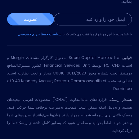
بمانید.
عضویت
با عضویت، با این موضوع موافقت می‌کنید که با
سیاست حفظ حریم خصوصی
قوانین:
Score Capital Markets Ltd به‌عنوان کارگزار مشتقات Margin و
اسپات FX، CFD توسط Financial Services Unit کشور مشترک‌المنافع
دومینیکا تحت شماره مجوز 2023/C0010-0013 مجاز و تحت نظارت است.
نشانی ثبت‌شده: c/0 40 Kennedy Avenue, Roseau, Commonwealth of
Dominica.
هشدار ریسک:
قراردادهای مابه‌التفاوت ("CFDs") محصولات اهرمی پیچیده‌ای
هستند و به‌دلیل اینکه ممکن است قیمت‌ها به‌سرعت برخلاف شما حرکت کنند،
ریسک بالایی برای سرمایه شما به همراه دارند. زیان‌ها می‌توانند از سپرده‌های شما
بیشتر شوند. لطفاً بخوانید و مطمئن شوید که به‌طور کامل «افشای ریسک» ما را
درک کرده‌اید.