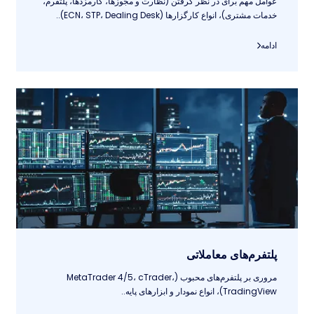
عوامل مهم برای در نظر گرفتن (نظارت و مجوزها، کارمزدها، پلتفرم،
خدمات مشتری)، انواع کارگزارها (ECN، STP، Dealing Desk)..
ادامه
پلتفرم‌های معاملاتی
مروری بر پلتفرم‌های محبوب (MetaTrader 4/5، cTrader،
TradingView)، انواع نمودار و ابزارهای پایه..