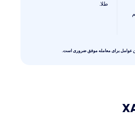
طلا.
م