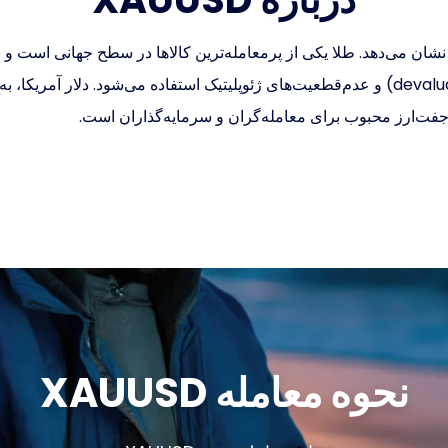
ت‌ارز XAUUSD قیمت طلا (XAU) را در برابر دلار آمریکا (USD) نشان می‌دهد. طلا یکی از پرمعامله‌ترین 
گسترده برای پوشش ریسک در برابر تورم، کاهش ارزش پول (devaluation) و عدم‌قطعیت‌های ژئوپلیتیک
نحوه معامله XAUUSD