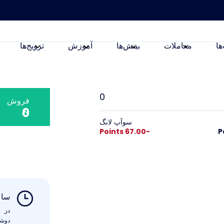
ها
معاملات
بینش‌ها
آموزش
ترویج‌ها
0
فروش
0
سوآپ لانگ
-67.00 Points
ساع
در
دوشنبه