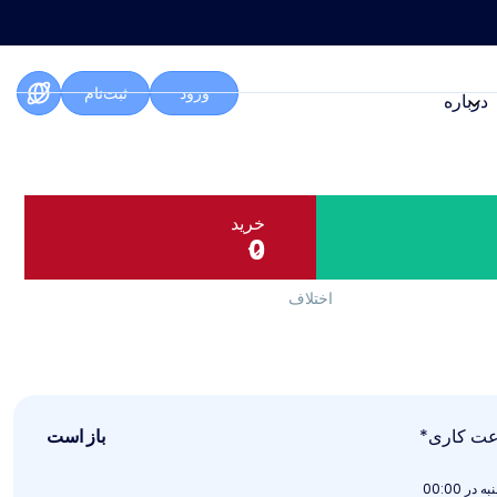
ورود
ثبت‌نام
درباره
خرید
0
اختلاف
ت کاری*
باز است
 در 00:00