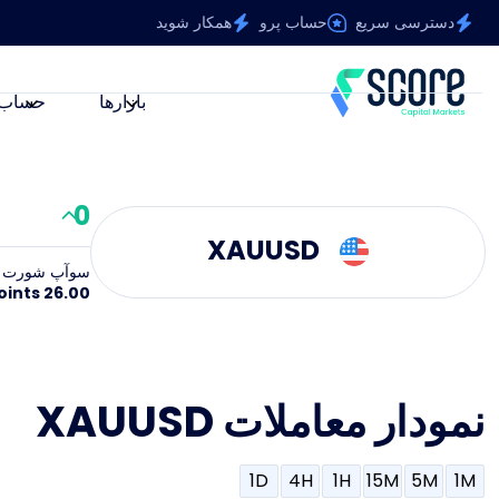
دسترسی سریع
حساب پرو
همکار شوید
بازارها
حساب‌
0
XAUUSD
سوآپ شورت
26.00 Points
نمودار معاملات XAUUSD
1D
4H
1H
15M
5M
1M