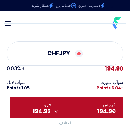
دسترسی سریع
حساب پرو
همکار شوید
CHFJPY
194.90
+0.03%
سوآپ شورت
سوآپ لانگ
1.05 Points
-6.04 Points
فروش
خرید
194.92
194.90
اختلاف