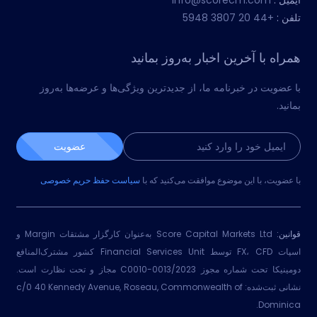
ایمیل :
info@scorecm.com
تلفن :
+44 20 3807 5948
همراه با آخرین اخبار به‌روز بمانید
با عضویت در خبرنامه ما، از جدیدترین ویژگی‌ها و عرضه‌ها به‌روز
بمانید.
عضویت
با عضویت، با این موضوع موافقت می‌کنید که با
سیاست حفظ حریم خصوصی
قوانین:
Score Capital Markets Ltd به‌عنوان کارگزار مشتقات Margin و
اسپات FX، CFD توسط Financial Services Unit کشور مشترک‌المنافع
دومینیکا تحت شماره مجوز 2023/C0010-0013 مجاز و تحت نظارت است.
نشانی ثبت‌شده: c/0 40 Kennedy Avenue, Roseau, Commonwealth of
Dominica.