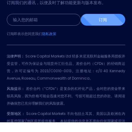
订阅我们的通讯，以便及时了解功能更新与版本发布。
订阅
订阅即表示您同意我们
隐私政策
法律声明：
Score Capital Markets Ltd 经多米尼克联邦金融服务局授权并
受监管，可作为保证金与现货外汇衍生品、差价合约（CFDs）的经销商运
营，许可证编号为 2023/C0010-0013。注册地址：c/0 40 Kennedy
Avenue, Roseau, Commonwealth of Dominica。
风险提示：
差价合约（“CFDs”）是复杂的杠杆化产品，会对您的资金带来
较高风险，因为价格可能会迅速对您不利。亏损可能超过您的存款。请阅读
并确保您已充分理解我们的风险披露。
受限地区：
Score Capital Markets 不向包括土耳其、美国以及欧洲在内
的某些国家/地区居民提供服务。 本站提供的信息并不面向任何国家或司法
辖区的居民；若其传播或使用将违反当地法律或法规，则不应将其用于相关