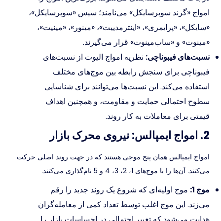
امواج «گرند سوپرسایکل» می‌نامند؛ سپس «سوپرسایکل»،
«سایکل»، «پرایمری»، «اینترمدییت»، «مینور»، «مینیت»،
«مینوت» و «ساب‌مینوت» قرار می‌گیرند.
نسبت‌های فیبوناچی:
نظریه امواج الیوت از نسبت‌های
فیبوناچی برای سنجش رابطه بین موج‌های مختلف
استفاده می‌کند. این نسبت‌ها می‌توانند برای شناسایی
سطوح احتمالی حمایت و مقاومت، و همچنین اهداف
قیمتی برای معاملات به کار روند.
2. امواج ایمپالس: نیروی محرک بازار
امواج ایمپالس همان پنج موجی هستند که در جهت روند اصلی حرکت
می‌کنند. آن‌ها را با موج‌های 1، 2، 3، 4 و 5 نام‌گذاری می‌کنند.
موج 1:
موج اولیه‌ای که شروع یک روند جدید را رقم
می‌زند. این موج اغلب توسط تعداد کمی از معامله‌گران
هدایت می‌شود که تغییر احتمالی در احساسات بازار را