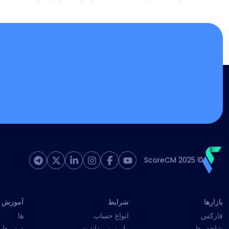
© 2025 ScoreCM
بازارها
شرایط
آموزش
فارکس
انواع حساب
ها
شاخص‌ها
واریز و برداشت
درس‌ها