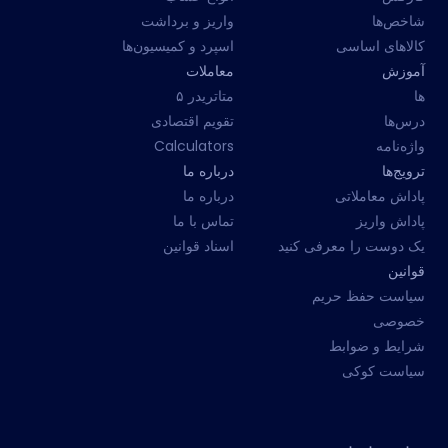
شاخص‌ها
واریز و برداشت
کالاهای اساسی
اسپرد و کمیسیون‌ها
آموزش
معاملات
ها
متاتریدر ۵
درس‌ها
تقویم اقتصادی
واژه‌نامه
Calculators
ترویج‌ها
درباره ما
پاداش معاملاتی
درباره ما
پاداش واریز
تماس با ما
یک دوست را معرفی کنید
اسناد قوانین
قوانین
سیاست حفظ حریم
خصوصی
شرایط و ضوابط
سیاست کوکی