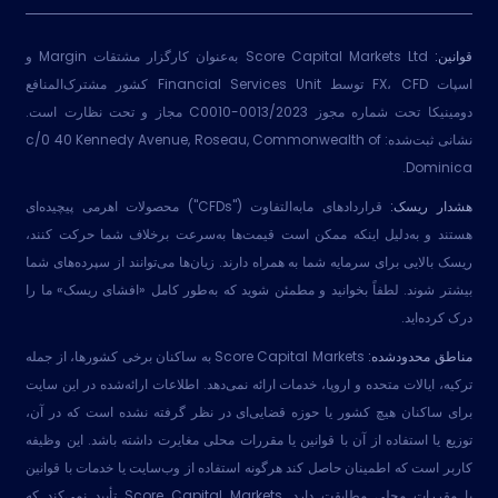
قوانین:
Score Capital Markets Ltd به‌عنوان کارگزار مشتقات Margin و
اسپات FX، CFD توسط Financial Services Unit کشور مشترک‌المنافع
دومینیکا تحت شماره مجوز 2023/C0010-0013 مجاز و تحت نظارت است.
نشانی ثبت‌شده: c/0 40 Kennedy Avenue, Roseau, Commonwealth of
Dominica.
هشدار ریسک:
قراردادهای مابه‌التفاوت ("CFDs") محصولات اهرمی پیچیده‌ای
هستند و به‌دلیل اینکه ممکن است قیمت‌ها به‌سرعت برخلاف شما حرکت کنند،
ریسک بالایی برای سرمایه شما به همراه دارند. زیان‌ها می‌توانند از سپرده‌های شما
بیشتر شوند. لطفاً بخوانید و مطمئن شوید که به‌طور کامل «افشای ریسک» ما را
درک کرده‌اید.
مناطق محدودشده:
Score Capital Markets به ساکنان برخی کشورها، از جمله
ترکیه، ایالات متحده و اروپا، خدمات ارائه نمی‌دهد. اطلاعات ارائه‌شده در این سایت
برای ساکنان هیچ کشور یا حوزه قضایی‌ای در نظر گرفته نشده است که در آن،
توزیع یا استفاده از آن با قوانین یا مقررات محلی مغایرت داشته باشد. این وظیفه
کاربر است که اطمینان حاصل کند هرگونه استفاده از وب‌سایت یا خدمات با قوانین
یا مقررات محلی مطابقت دارد. Score Capital Markets تأیید نمی‌کند که