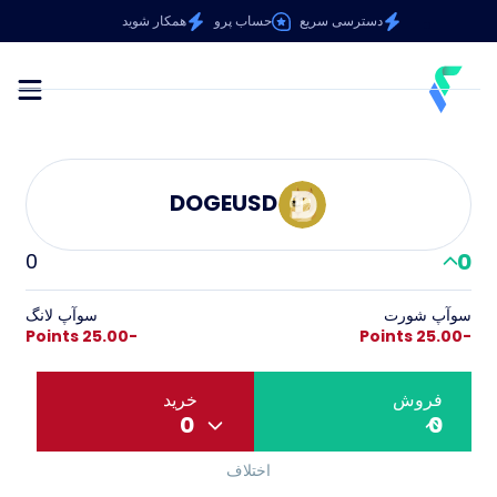
دسترسی سریع
حساب پرو
همکار شوید
DOGEUSD
0
0
سوآپ شورت
سوآپ لانگ
-25.00 Points
-25.00 Points
فروش
خرید
0
0
اختلاف