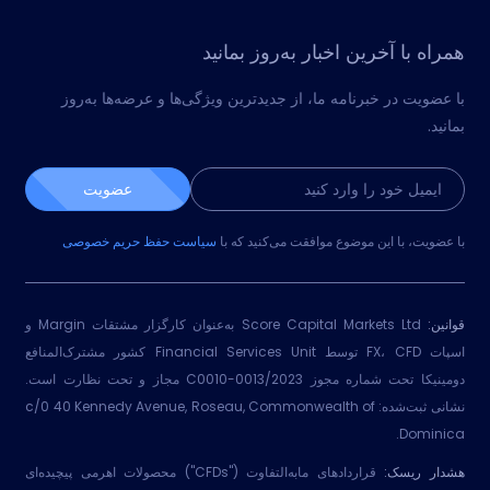
همراه با آخرین اخبار به‌روز بمانید
با عضویت در خبرنامه ما، از جدیدترین ویژگی‌ها و عرضه‌ها به‌روز
بمانید.
عضویت
با عضویت، با این موضوع موافقت می‌کنید که با
سیاست حفظ حریم خصوصی
قوانین:
Score Capital Markets Ltd به‌عنوان کارگزار مشتقات Margin و
اسپات FX، CFD توسط Financial Services Unit کشور مشترک‌المنافع
دومینیکا تحت شماره مجوز 2023/C0010-0013 مجاز و تحت نظارت است.
نشانی ثبت‌شده: c/0 40 Kennedy Avenue, Roseau, Commonwealth of
Dominica.
هشدار ریسک:
قراردادهای مابه‌التفاوت ("CFDs") محصولات اهرمی پیچیده‌ای